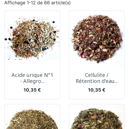
Affichage 1-12 de 66 article(s)
Acide urique N°1
Cellulite /
- Allegro...
Rétention d'eau...
Prix
Prix
10,35 €
10,35 €