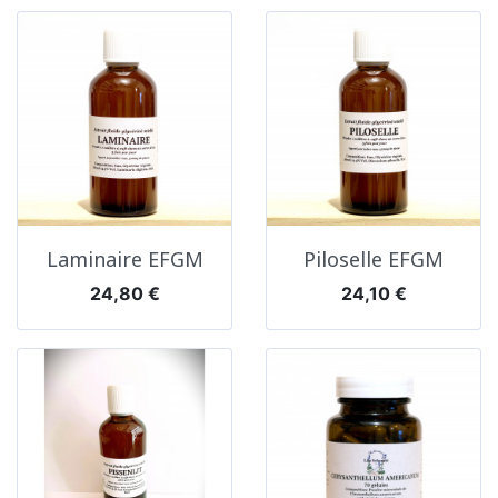
Laminaire EFGM
Piloselle EFGM
Prix
Prix
24,80 €
24,10 €