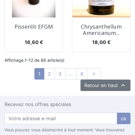
Pissenlit EFGM
Chrysanthellum
Americanum...
Prix
Prix
16,60 €
18,00 €
Affichage 1-12 de 66 article(s)
Suivant
1
2
3
…
6


Retour en haut
Recevez nos offres spéciales
ok
Vous pouvez vous désinscrire à tout moment. Vous trouverez