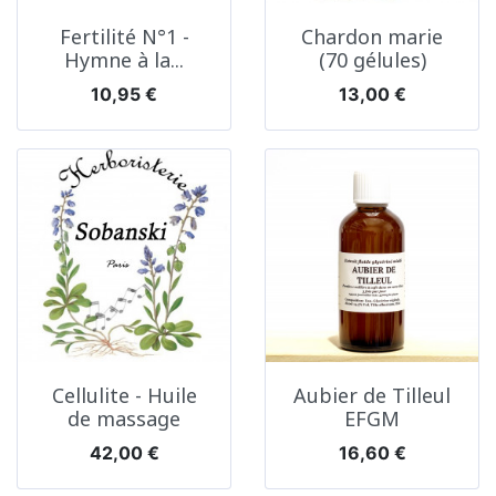
Fertilité N°1 -
Chardon marie
Hymne à la...
(70 gélules)
Prix
Prix
10,95 €
13,00 €
Cellulite - Huile
Aubier de Tilleul
de massage
EFGM
Prix
Prix
42,00 €
16,60 €