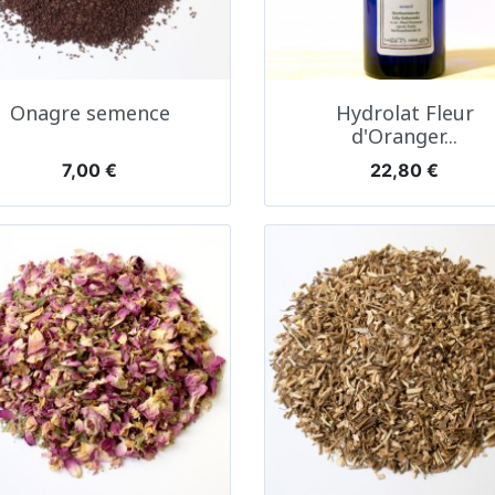
Aperçu rapide
Aperçu rapide


Onagre semence
Hydrolat Fleur
d'Oranger...
Prix
Prix
7,00 €
22,80 €