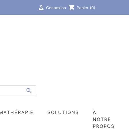

shopping_cart
Connexion
Panier
(0)

MATHÉRAPIE
SOLUTIONS
À
NOTRE
PROPOS