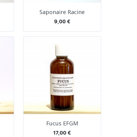
Aperçu rapide

Saponaire Racine
Prix
9,00 €
Aperçu rapide

Fucus EFGM
Prix
17,00 €