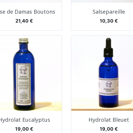
Aperçu rapide
Aperçu rapide


se de Damas Boutons
Salsepareille
Prix
Prix
21,40 €
10,30 €
Aperçu rapide
Aperçu rapide


Hydrolat Eucalyptus
Hydrolat Bleuet
Prix
Prix
19,00 €
19,00 €