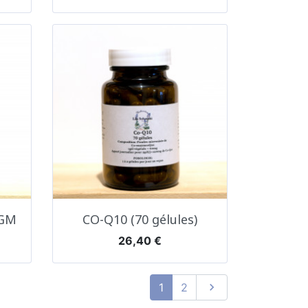
Aperçu rapide

FGM
CO-Q10 (70 gélules)
Prix
26,40 €
Suivant
1
2
