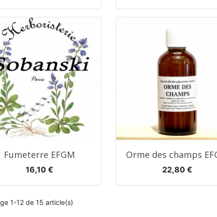
Aperçu rapide
Aperçu rapide


Fumeterre EFGM
Orme des champs E
Prix
Prix
16,10 €
22,80 €
ge 1-12 de 15 article(s)