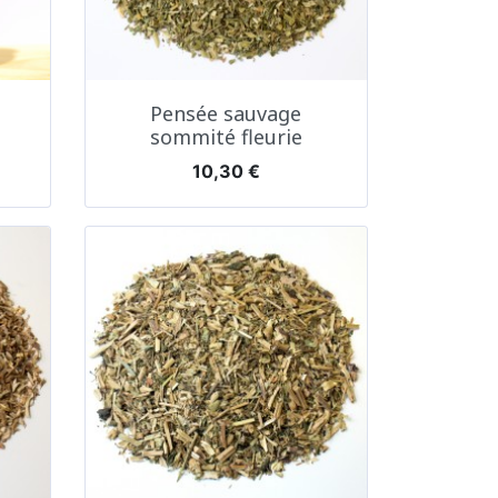
Aperçu rapide

Pensée sauvage
sommité fleurie
Prix
10,30 €