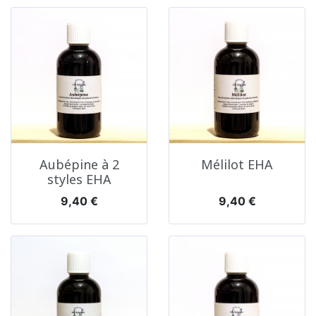
Aubépine à 2
Mélilot EHA
styles EHA
Prix
Prix
9,40 €
9,40 €