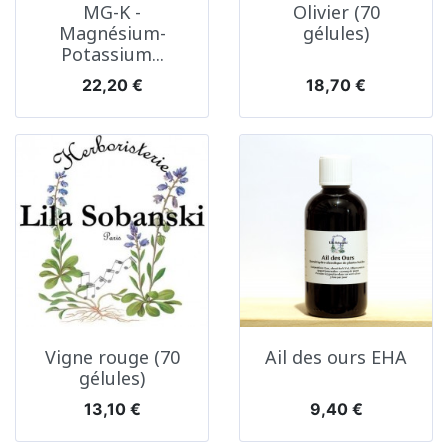
MG-K -
Olivier (70
Magnésium-
gélules)
Potassium...
Prix
Prix
22,20 €
18,70 €
Vigne rouge (70
Ail des ours EHA
gélules)
Prix
Prix
13,10 €
9,40 €