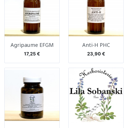
Agripaume EFGM
Anti-H PHC
Prix
Prix
17,25 €
23,90 €