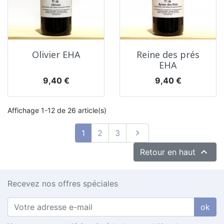
Olivier EHA
Reine des prés
EHA
Prix
Prix
9,40 €
9,40 €
Affichage 1-12 de 26 article(s)
Suivant
1
2
3


Retour en haut
Recevez nos offres spéciales
ok