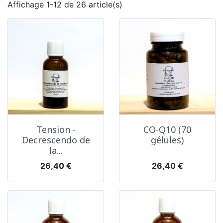
Affichage 1-12 de 26 article(s)
Tension -
CO-Q10 (70
Decrescendo de
gélules)
la...
Prix
Prix
26,40 €
26,40 €