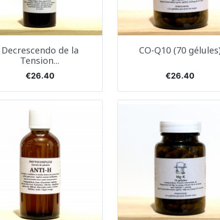
Quick view
Quick view


Decrescendo de la
CO-Q10 (70 gélules
Tension...
Price
Price
€26.40
€26.40