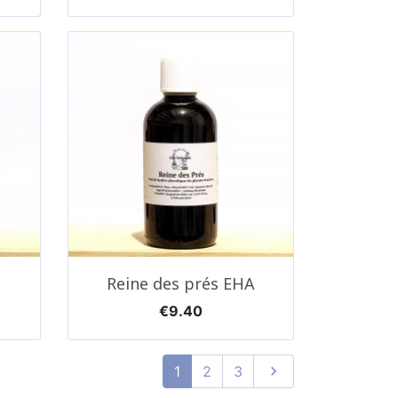
Quick view

Reine des prés EHA
Price
€9.40
Next
1
2
3
