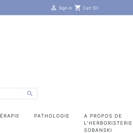

shopping_cart
Sign in
Cart
(0)

ÉRAPIE
PATHOLOGIE
A PROPOS DE
L'HERBORISTERIE
SOBANSKI