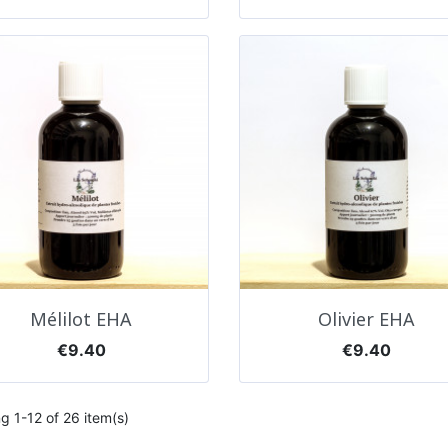
Quick view
Quick view


Mélilot EHA
Olivier EHA
Price
Price
€9.40
€9.40
g 1-12 of 26 item(s)