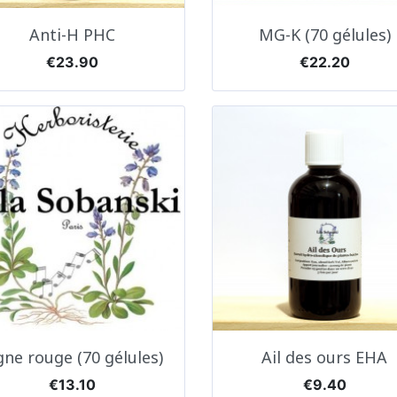
Quick view
Quick view


Anti-H PHC
MG-K (70 gélules)
Price
Price
€23.90
€22.20
Quick view
Quick view


gne rouge (70 gélules)
Ail des ours EHA
Price
Price
€13.10
€9.40