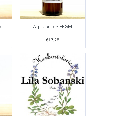
Quick view

)
Agripaume EFGM
Price
€17.25