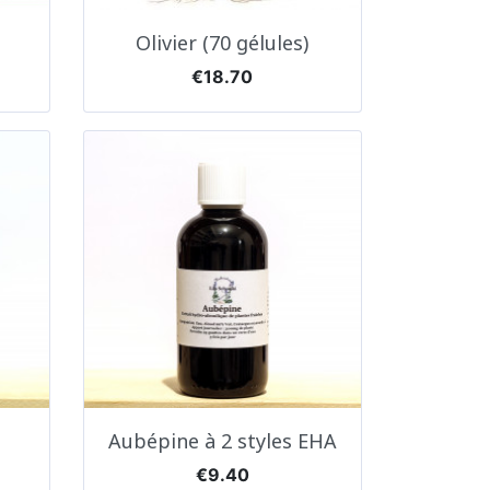
Quick view

Olivier (70 gélules)
Price
€18.70
Quick view

Aubépine à 2 styles EHA
Price
€9.40