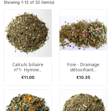
Showing 1-12 of 32 item(s)
Calculs biliaire
Foie - Drainage
n°1- Hymne...
détoxifiant...
Price
Price
€11.00
€10.35