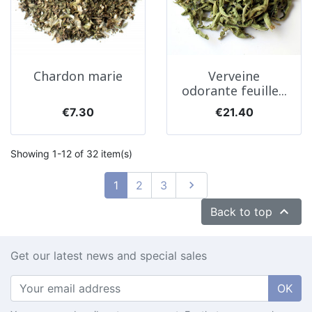
Chardon marie
Verveine
odorante feuille...
Price
Price
€7.30
€21.40
Showing 1-12 of 32 item(s)
Next
1
2
3


Back to top
Get our latest news and special sales
OK