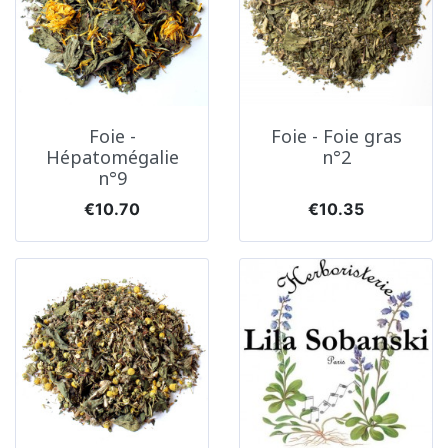
Foie -
Foie - Foie gras
Hépatomégalie
n°2
n°9
Price
Price
€10.70
€10.35