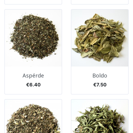
Aspérde
Boldo
Price
Price
€6.40
€7.50