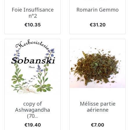
Foie Insuffisance
Romarin Gemmo
n°2
Price
Price
€10.35
€31.20
copy of
Mélisse partie
Ashwagandha
aérienne
(70...
Price
Price
€19.40
€7.00