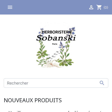


shopping_cart
(0)

NOUVEAUX PRODUITS