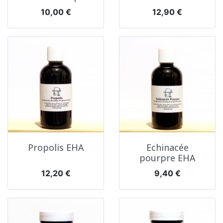
Prix
Prix
10,00 €
12,90 €
Propolis EHA
Echinacée
pourpre EHA
Prix
Prix
12,20 €
9,40 €