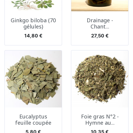
Ginkgo biloba (70
Drainage -
gélules)
Chant...
Prix
Prix
14,80 €
27,50 €
Eucalyptus
Foie gras N°2 -
feuille coupée
Hymne au...
Prix
Prix
5,80 €
10,35 €