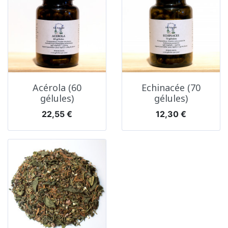
Acérola (60
Echinacée (70
gélules)
gélules)
Prix
Prix
22,55 €
12,30 €